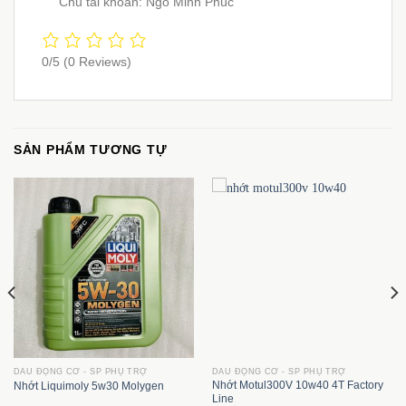
Chủ tài khoản: Ngô Minh Phúc
0/5
(0 Reviews)
SẢN PHẨM TƯƠNG TỰ
DẦU ĐỘNG CƠ - SP PHỤ TRỢ
DẦU ĐỘNG CƠ - SP PHỤ TRỢ
Nhớt Motul300V 10w40 4T Factory
Nhớt Liquimoly 5w30 Molygen
Line