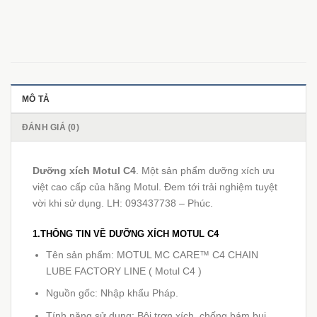
MÔ TẢ
ĐÁNH GIÁ (0)
Dưỡng xích Motul C4
. Một sản phẩm dưỡng xích ưu
việt cao cấp của hãng Motul. Đem tới trải nghiệm tuyệt
vời khi sử dụng. LH: 093437738 – Phúc.
1.THÔNG TIN VỀ DƯỠNG XÍCH MOTUL C4
Tên sản phẩm: MOTUL MC CARE™ C4 CHAIN
LUBE FACTORY LINE ( Motul C4 )
Nguồn gốc: Nhập khẩu Pháp.
Tính năng sử dụng: Bôi trơn xích, chống bám bụi,