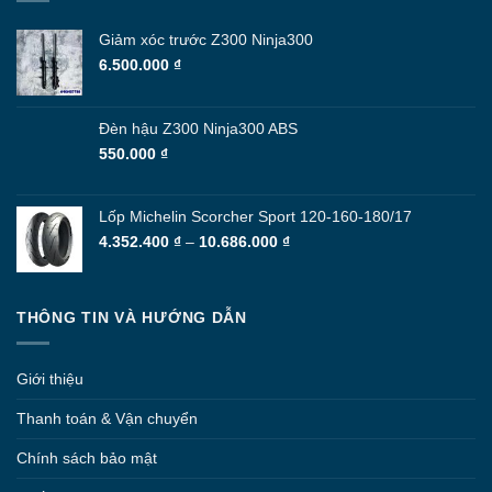
Giảm xóc trước Z300 Ninja300
6.500.000
₫
Đèn hậu Z300 Ninja300 ABS
550.000
₫
Lốp Michelin Scorcher Sport 120-160-180/17
Khoảng
4.352.400
₫
–
10.686.000
₫
giá:
từ
4.352.400 ₫
THÔNG TIN VÀ HƯỚNG DẪN
đến
10.686.000 ₫
Giới thiệu
Thanh toán & Vận chuyển
Chính sách bảo mật