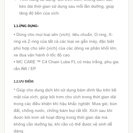
kéo dài thời gian sử dụng sau mỗi lần dưỡng, giúp
tăng độ bền của xích.
1.1.ỨNG DỤNG:
• Dùng cho mọi loại sên (xích): tiêu chuẩn, O-ring, X-
ring và Z-ring của tất cả các loại xe gắn máy, đặc biệt
phù hợp cho sên (xích) của các dòng xe phân khối lớn,
xe đua vận hành ở tốc độ cao.
• MC CARE ™ C4 Chain Lube FL có màu trắng, phụ gia
rắn AW / EP.
1.2.ƯU ĐIỂM:
* Giúp cho dung dịch khi sử dụng bám dính lâu trên bề
mặt của xích, giúp bôi trơn cho xích trong thời gian dài
trong các điều khiện khí hậu khắc nghiệt: Mưa gió, bùn
đất, chống nước, chống bám bụi rất tốt. Xích sau khi
được bôi trơn sẽ hoạt động trong thời gian dài mà
không cần dưỡng lại, khi cần có thể được vệ sinh dễ
dàng.