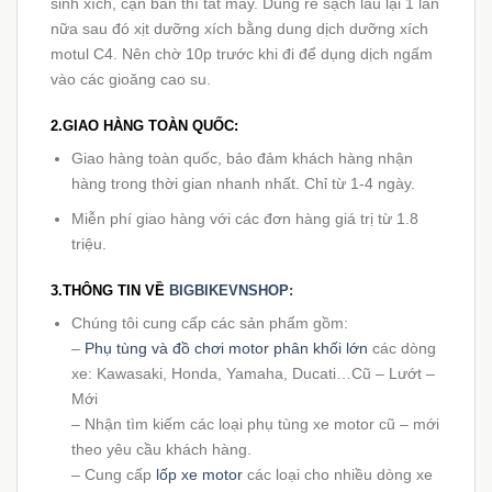
sinh xích, cặn bẩn thì tắt máy. Dùng rẻ sạch lau lại 1 lần
nữa sau đó xịt dưỡng xích bằng dung dịch dưỡng xích
motul C4. Nên chờ 10p trước khi đi để dụng dịch ngấm
vào các gioăng cao su.
2
.
GIAO HÀNG TOÀN QUỐC:
Giao hàng toàn quốc, bảo đảm khách hàng nhận
hàng trong thời gian nhanh nhất. Chỉ từ 1-4 ngày.
Miễn phí giao hàng với các đơn hàng giá trị từ 1.8
triệu.
3.THÔNG TIN VỀ
BIGBIKEVNSHOP:
Chúng tôi cung cấp các sản phẩm gồm:
–
Phụ tùng và đồ chơi motor phân khối lớn
các dòng
xe: Kawasaki, Honda, Yamaha, Ducati…Cũ – Lướt –
Mới
– Nhận tìm kiếm các loại phụ tùng xe motor cũ – mới
theo yêu cầu khách hàng.
– Cung cấp
lốp xe motor
các loại cho nhiều dòng xe