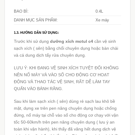
BAO BÌ:
0.4L
DANH MỤC SẢN PHẨM:
Xe máy
1.3. HƯỚNG DẪN SỬ DỤNG:
Trước khi sử dụng
dưỡng xích motul c4
cần vệ sinh
sạch xích ( sên) bằng chổi chuyên dụng hoặc bàn chải
và cá dung dịch tẩy rửa chuyên dụng.
LƯU Ý: KHI ĐANG VỆ SINH XÍCH TUYỆT ĐỐI KHÔNG
NÊN NỔ MÁY VÀ VÀO SỐ CHO ĐỘNG CƠ HOẠT
ĐỘNG VÀ THAO TÁC VỆ SINH, RẤT DỄ LÀM TAY
QUẤN VÀO BÁNH RĂNG.
Sau khi làm sạch xích ( sên) dùng rẻ sạch lau khô bề
mặt, dựng xe trên pen nâng chuyên dụng hoặc chống
đứng, nổ máy tại chỗ vào số cho động cơ chạy với vận
tốc 50-60km/h trên pen nâng chuyên dụng ( lưu ý an
toàn khi vận hành), khi thấy đã văng hết dung dịch vệ