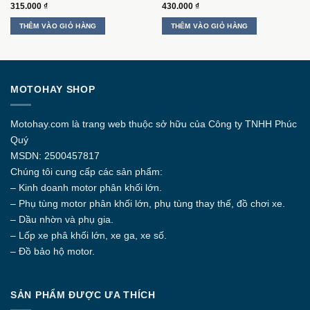
315.000
₫
430.000
₫
THÊM VÀO GIỎ HÀNG
THÊM VÀO GIỎ HÀNG
MOTOHAY SHOP
Motohay.com
là trang web thuộc sở hữu của Công ty
TNHH Phúc
Quý
MSDN: 2500457817
Chúng tôi cung cấp các sản phẩm:
– Kinh doanh motor phân khối lớn.
– Phụ tùng motor phân khối lớn, phụ tùng thay thế, đồ chơi xe.
– Dầu nhờn và phụ gia.
– Lốp xe phâ khối lớn, xe ga, xe số.
– Đồ bảo hộ motor.
SẢN PHẨM ĐƯỢC ƯA THÍCH