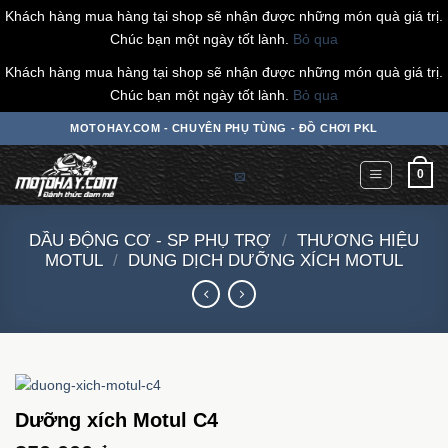
Khách hàng mua hàng tại shop sẽ nhận được những món quà giá trị.
Chúc bạn một ngày tốt lành.
Bỏ qua
Khách hàng mua hàng tại shop sẽ nhận được những món quà giá trị.
Chúc bạn một ngày tốt lành.
Bỏ qua
Chuyển
MOTOHAY.COM - CHUYÊN PHỤ TÙNG - ĐỒ CHƠI PKL
đến
nội
0
dung
DẦU ĐỘNG CƠ - SP PHỤ TRỢ
/
THƯƠNG HIỆU
MOTUL
/
DUNG DỊCH DƯỠNG XÍCH MOTUL
Dưỡng xích Motul C4