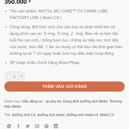
350.000
₫
Tên sản phẩm: MOTUL MC CARE™ C4 CHAIN LUBE
FACTORY LINE ( Motul C4 )
Công dụng: Bôi trơn xích cho các loại xe phân khối lớn sử
dụng phốt cao su: X-ring, O-ring, Z -ring. Bảo vệ và kéo dài
tuổi thọ sợi xích, chống bám bụi, chống sự tiếp xúc trực tiếp
của nước, bùn đất. 1 lần sử dụng có thể kéo dài thời gian bảo
dưỡng lại từ 7-10 ngày hoặc hơn tùy điều kiện hoạt động.
SP nhập nhẩu chính hãng Motul Pháp.
Dưỡng xích Motul C4 số lượng
THÊM VÀO GIỎ HÀNG
Danh mục:
Dầu động cơ - sp phụ trợ
,
Dung dịch dưỡng xích Motul
,
Thương
hiệu Motul
Thẻ:
dưỡng xích C4
,
dưỡng xích motul
,
dưỡng xich motul c4
,
Motul C4