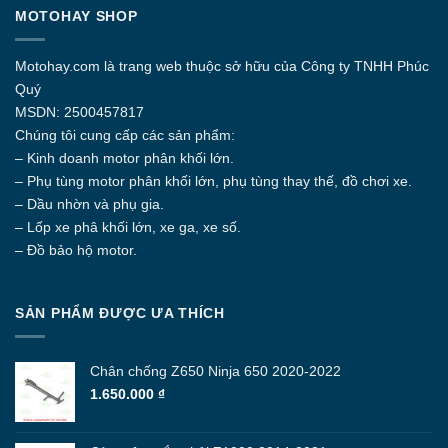
Các
MOTOHAY SHOP
tùy
chọn
Motohay.com
là trang web thuộc sở hữu của Công ty
TNHH Phúc
có
thể
Quý
được
MSDN: 2500457817
chọn
Chúng tôi cung cấp các sản phẩm:
trên
– Kinh doanh motor phân khối lớn.
trang
sản
– Phụ tùng motor phân khối lớn, phụ tùng thay thế, đồ chơi xe.
phẩm
– Dầu nhờn và phụ gia.
– Lốp xe phâ khối lớn, xe ga, xe số.
– Đồ bảo hộ motor.
SẢN PHẨM ĐƯỢC ƯA THÍCH
Chân chống Z650 Ninja 650 2020-2022
1.650.000
₫