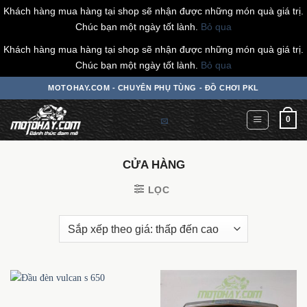
Khách hàng mua hàng tại shop sẽ nhận được những món quà giá trị.
Chúc bạn một ngày tốt lành.
Bỏ qua
Khách hàng mua hàng tại shop sẽ nhận được những món quà giá trị.
Chúc bạn một ngày tốt lành.
Bỏ qua
Chuyển
MOTOHAY.COM - CHUYÊN PHỤ TÙNG - ĐỒ CHƠI PKL
đến
nội
0
dung
CỬA HÀNG
LỌC