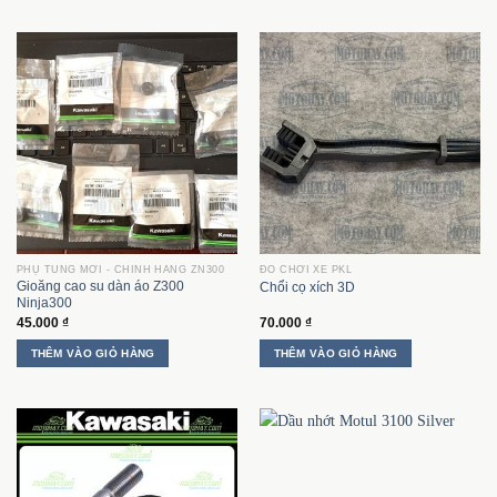
PHỤ TÙNG MỚI - CHÍNH HÃNG ZN300
ĐỒ CHƠI XE PKL
Gioăng cao su dàn áo Z300
Chổi cọ xích 3D
Ninja300
45.000
₫
70.000
₫
THÊM VÀO GIỎ HÀNG
THÊM VÀO GIỎ HÀNG