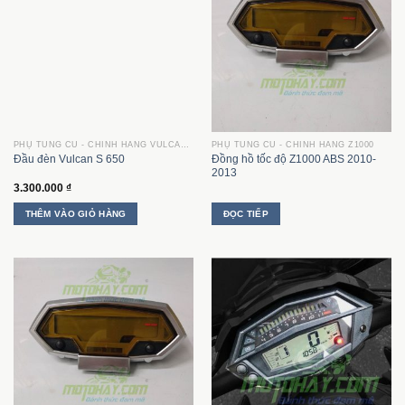
PHỤ TÙNG CŨ - CHÍNH HÃNG VULCAN S650
PHỤ TÙNG CŨ - CHÍNH HÃNG Z1000
Đồng hồ tốc độ Z1000 ABS 2010-
Đầu đèn Vulcan S 650
2013
3.300.000
₫
THÊM VÀO GIỎ HÀNG
ĐỌC TIẾP