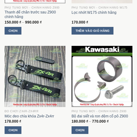
được
được
PHỤ TÙNG MỚI - CHÍNH HÃNG Z900
PHỤ TÙNG MỚI - CHÍNH HÃNG W175
chọn
chọn
Thanh để chân trước sau Z900
Lọc nhớt W175 chính hãng
trên
trên
chính hãng
trang
trang
Khoảng
150.000
₫
–
990.000
₫
170.000
₫
giá:
sản
sản
từ
CHỌN
THÊM VÀO GIỎ HÀNG
phẩm
phẩm
150.000 ₫
đến
Sản
990.000 ₫
phẩm
này
có
nhiều
biến
thể.
Các
tùy
chọn
có
thể
được
ĐỒ CHƠI ZX4R-ZX4RR
PHỤ TÙNG MỚI - CHÍNH HÃNG Z900
chọn
Móc đeo chìa khóa Zx4r-Zx4rr
Bộ đai siết và ron đệm cổ pô Z900
trên
Khoảng
178.000
₫
180.000
₫
–
770.000
₫
trang
giá:
từ
sản
CHỌN
CHỌN
180.000 ₫
phẩm
đến
Sản
Sản