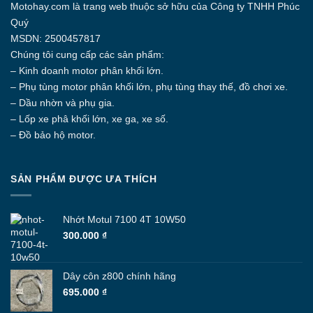
Motohay.com
là trang web thuộc sở hữu của Công ty
TNHH Phúc
Quý
MSDN: 2500457817
Chúng tôi cung cấp các sản phẩm:
– Kinh doanh motor phân khối lớn.
– Phụ tùng motor phân khối lớn, phụ tùng thay thế, đồ chơi xe.
– Dầu nhờn và phụ gia.
– Lốp xe phâ khối lớn, xe ga, xe số.
– Đồ bảo hộ motor.
SẢN PHẨM ĐƯỢC ƯA THÍCH
Nhớt Motul 7100 4T 10W50
300.000
₫
Dây côn z800 chính hãng
695.000
₫