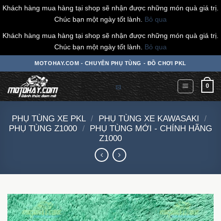
Khách hàng mua hàng tại shop sẽ nhận được những món quà giá trị.
Chúc bạn một ngày tốt lành.
Bỏ qua
Khách hàng mua hàng tại shop sẽ nhận được những món quà giá trị.
Chúc bạn một ngày tốt lành.
Bỏ qua
Chuyển
MOTOHAY.COM - CHUYÊN PHỤ TÙNG - ĐỒ CHƠI PKL
đến
nội
0
dung
PHỤ TÙNG XE PKL
/
PHỤ TÙNG XE KAWASAKI
/
PHỤ TÙNG Z1000
/
PHỤ TÙNG MỚI - CHÍNH HÃNG
Z1000