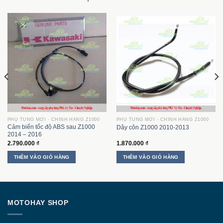
PHỤ TÙNG MỚI - CHÍNH HÃNG Z1000
PHỤ TÙNG MỚI - CHÍNH HÃNG Z1000
Cảm biến tốc độ ABS sau Z1000
Dây côn Z1000 2010-2013
2014 – 2016
2.790.000
₫
1.870.000
₫
THÊM VÀO GIỎ HÀNG
THÊM VÀO GIỎ HÀNG
MOTOHAY SHOP