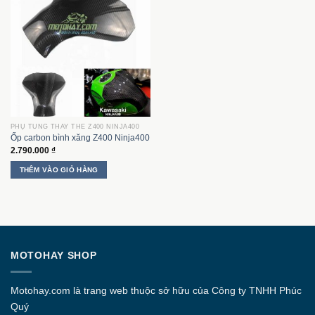
PHỤ TÙNG THAY THẾ Z400 NINJA400
Ốp carbon bình xăng Z400 Ninja400
2.790.000
₫
THÊM VÀO GIỎ HÀNG
MOTOHAY SHOP
Motohay.com
là trang web thuộc sở hữu của Công ty
TNHH Phúc
Quý