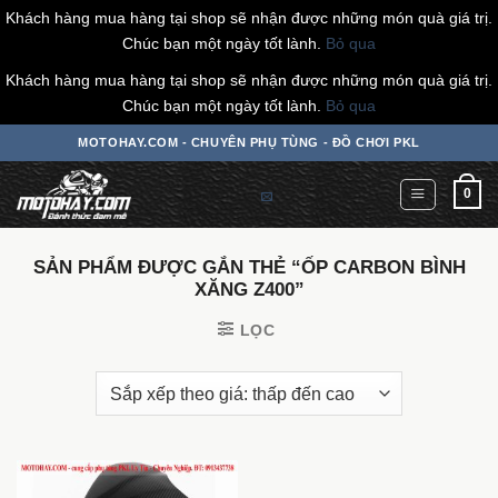
Khách hàng mua hàng tại shop sẽ nhận được những món quà giá trị.
Chúc bạn một ngày tốt lành.
Bỏ qua
Khách hàng mua hàng tại shop sẽ nhận được những món quà giá trị.
Chúc bạn một ngày tốt lành.
Bỏ qua
Chuyển
MOTOHAY.COM - CHUYÊN PHỤ TÙNG - ĐỒ CHƠI PKL
đến
nội
0
dung
SẢN PHẨM ĐƯỢC GẮN THẺ “ỐP CARBON BÌNH
XĂNG Z400”
LỌC