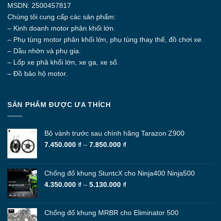
MSDN: 2500457817
Chúng tôi cung cấp các sản phẩm:
– Kinh doanh motor phân khối lớn.
– Phụ tùng motor phân khối lớn, phụ tùng thay thế, đồ chơi xe.
– Dầu nhờn và phụ gia.
– Lốp xe phâ khối lớn, xe ga, xe số.
– Đồ bảo hộ motor.
SẢN PHẨM ĐƯỢC ƯA THÍCH
Bộ vành trước sau chính hãng Tarazon Z900
Khoảng
7.450.000
₫
–
7.850.000
₫
giá:
từ
7.450.000 ₫
Chống đổ khung StuntcX cho Ninja400 Ninja500
đến
Khoảng
4.350.000
₫
–
5.130.000
₫
7.850.000 ₫
giá:
từ
4.350.000 ₫
Chống đổ khung MRBR cho Eliminator 500